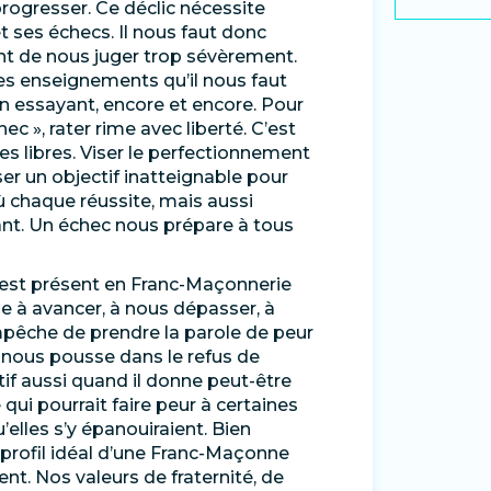
 progresser. Ce déclic nécessite
 ses échecs. Il nous faut donc
nt de nous juger trop sévèrement.
r des enseignements qu’il nous faut
 essayant, encore et encore. Pour
ec », rater rime avec liberté. C’est
libres. Viser le perfectionnement
ser un objectif inatteignable pour
ù chaque réussite, mais aussi
ant. Un échec nous prépare à tous
 est présent en Franc-Maçonnerie
se à avancer, à nous dépasser, à
mpêche de prendre la parole de peur
l nous pousse dans le refus de
tif aussi quand il donne peut-être
ui pourrait faire peur à certaines
’elles s’y épanouiraient. Bien
profil idéal d’une Franc-Maçonne
sent. Nos valeurs de fraternité, de