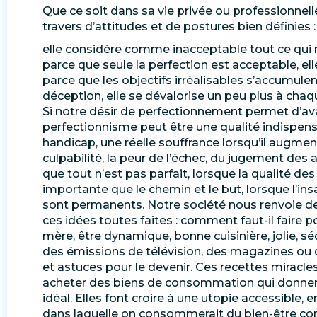
Que ce soit dans sa vie privée ou professionnelle
travers d’attitudes et de postures bien définies :
elle considère comme inacceptable tout ce qui n’
parce que seule la perfection est acceptable, elle 
parce que les objectifs irréalisables s’accumul
déception, elle se dévalorise un peu plus à chaq
Si notre désir de perfectionnement permet d’avanc
perfectionnisme peut être une qualité indispensa
handicap, une réelle souffrance lorsqu’il augm
culpabilité, la peur de l’échec, du jugement des 
que tout n’est pas parfait, lorsque la qualité d
importante que le chemin et le but, lorsque l’insa
sont permanents. Notre société nous renvoie 
ces idées toutes faites : comment faut-il faire 
mère, être dynamique, bonne cuisinière, jolie, sé
des émissions de télévision, des magazines ou de
et astuces pour le devenir. Ces recettes miracl
acheter des biens de consommation qui donnent l
idéal. Elles font croire à une utopie accessible, e
dans laquelle on consommerait du bien-être co