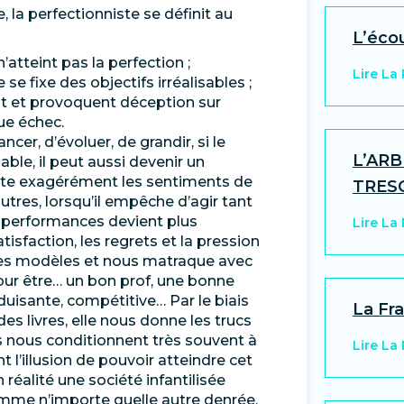
, la perfectionniste se définit au
L’éco
atteint pas la perfection ;
Lire La
se fixe des objectifs irréalisables ;
ent et provoquent déception sur
ue échec.
er, d’évoluer, de grandir, si le
L’ARB
ble, il peut aussi devenir un
ente exagérément les sentiments de
TRES
autres, lorsqu’il empêche d’agir tant
es performances devient plus
Lire La
tisfaction, les regrets et la pression
des modèles et nous matraque avec
pour être… un bon prof, une bonne
duisante, compétitive… Par le biais
La Fra
s livres, elle nous donne les trucs
es nous conditionnent très souvent à
Lire La
’illusion de pouvoir atteindre cet
n réalité une société infantilisée
mme n’importe quelle autre denrée.