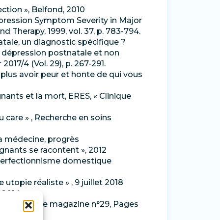
ction », Belfond, 2010
epression Symptom Severity in Major
d Therapy, 1999, vol. 37, p. 783-794.
tale, un diagnostic spécifique ?
 dépression postnatale et non
2017/4 (Vol. 29), p. 267-291.
 plus avoir peur et honte de qui vous
gnants et la mort, ERES, « Clinique
u care » , Recherche en soins
la médecine, progrès
ignants se racontent », 2012
 perfectionnisme domestique
topie réaliste » , 9 juillet 2018
t 2014
», Philosophie magazine n°29, Pages