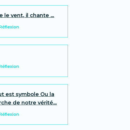
 le vent, il chante …
 Réflexion
 Réflexion
out est symbole Ou la
rche de notre vérité…
 Réflexion