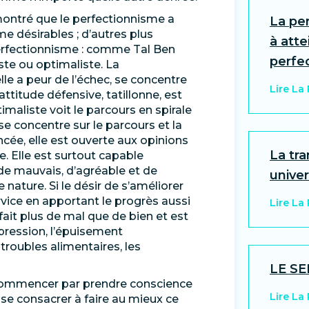
montré que le perfectionnisme a
La pe
e désirables ; d’autres plus
à atte
erfectionnisme : comme Tal Ben
perfec
ste ou optimaliste. La
elle a peur de l’échec, se concentre
Lire La
attitude défensive, tatillonne, est
ptimaliste voit le parcours en spirale
se concentre sur le parcours et la
cée, elle est ouverte aux opinions
La tra
. Elle est surtout capable
t de mauvais, d’agréable et de
univer
nature. Si le désir de s’améliorer
rvice en apportant le progrès aussi
Lire La
 fait plus de mal que de bien et est
pression, l’épuisement
 troubles alimentaires, les
LE SE
t commencer par prendre conscience
Lire La
se consacrer à faire au mieux ce