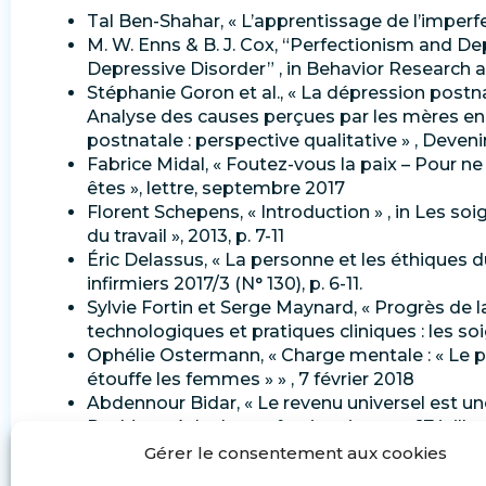
Tal Ben-Shahar, « L’apprentissage de l’imperfe
M. W. Enns & B. J. Cox, “Perfectionism and D
Depressive Disorder” , in Behavior Research an
Stéphanie Goron et al., « La dépression postna
Analyse des causes perçues par les mères en
postnatale : perspective qualitative » , Devenir 
Fabrice Midal, « Foutez-vous la paix – Pour ne
êtes », lettre, septembre 2017
Florent Schepens, « Introduction » , in Les soi
du travail », 2013, p. 7-11
Éric Delassus, « La personne et les éthiques d
infirmiers 2017/3 (N° 130), p. 6-11.
Sylvie Fortin et Serge Maynard, « Progrès de 
technologiques et pratiques cliniques : les so
Ophélie Ostermann, « Charge mentale : « Le
étouffe les femmes » » , 7 février 2018
Abdennour Bidar, « Le revenu universel est une u
PsyMontréal, « Le perfectionnisme » , 17 juille
Boris Razon, « L’ère des machines invisibles 
Gérer le consentement aux cookies
47-51