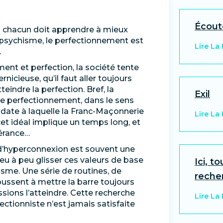
Écoute
 où chacun doit apprendre à mieux
son psychisme, le perfectionnement est
Lire La
.
ment et perfection, la société tente
icieuse, qu’il faut aller toujours
eindre la perfection. Bref, la
Exil
e perfectionnement, dans le sens
(date à laquelle la Franc-Maçonnerie
Lire La
et idéal implique un temps long, et
érance…
é d’hyperconnexion est souvent une
eu à peu glisser ces valeurs de base
Ici, t
isme. Une série de routines, de
reche
ussent à mettre la barre toujours
sions l’atteindre. Cette recherche
Lire La
ectionniste n’est jamais satisfaite