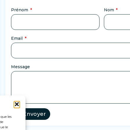
Prénom
Nom
Email
Message
Envoyer
 que les
de
ue le