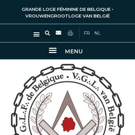
Ga
GRANDE LOGE FÉMININE DE BELGIQUE •
naar
VROUWENGROOTLOGE VAN BELGIË
de
inhoud
Zoeken
Menu
FR
NL
Menu
MENU
UITSPRAKEN EN OVERPEINZINGEN VAN VRIJMETSELAARS