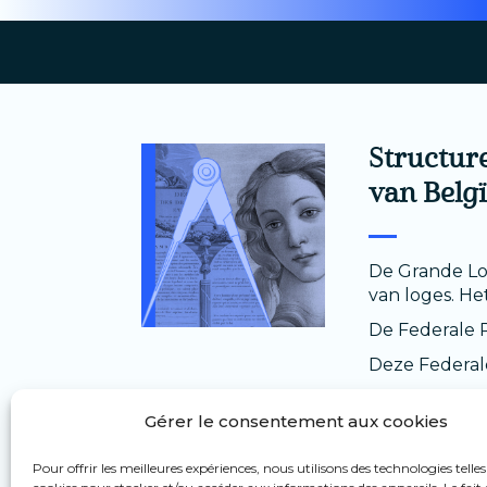
Structur
van Belg
De Grande Log
van loges. He
De Federale R
Deze Federal
Zoals in ied
Gérer le consentement aux cookies
samengesteld u
De
Grande L
Pour offrir les meilleures expériences, nous utilisons des technologies telles
Denemarken e