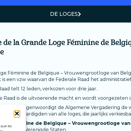
DE LOGES
e de la Grande Loge Féminine de Belg
ïe
e Féminine de Belgique – Vrouwengrootloge van België 
t is een vzw waarvan de Federale Raad het administratie
aad telt 12 leden, verkozen voor drie jaar.
e Raad is de uitvoerende macht en wordt voorgezeten 
ere vzw vertegenwoordigt de Algemene Vergadering de we
it afgevaardigden van alle loges, die jaarlijks verkiesbaa
oge Féminine de Belgique – Vrouwengrootloge van
 que les
n 3 in de Verenigde Staten.