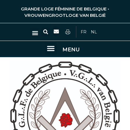
Ga
GRANDE LOGE FÉMININE DE BELGIQUE •
naar
VROUWENGROOTLOGE VAN BELGIË
de
inhoud
Zoeken
Menu
FR
NL
Menu
MENU
UITSPRAKEN EN OVERPEINZINGEN VAN VRIJMETSELAARS