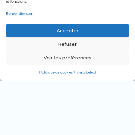
et fonctions.
Madeleine Pelletier
Beheer diensten
Accepter
Refuser
Voir les préférences
Politique de cookies
Privacybeleid
Isabelle Gatti de Gamond
Retour