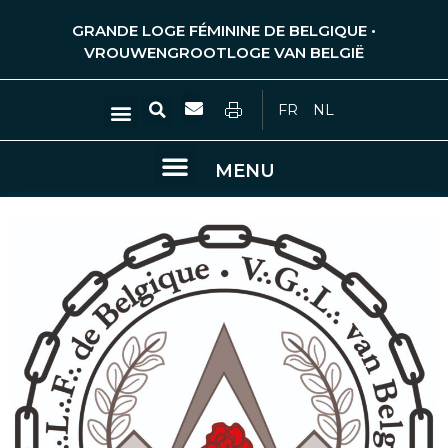
Ga
GRANDE LOGE FÉMININE DE BELGIQUE •
naar
VROUWENGROOTLOGE VAN BELGIË
de
inhoud
Zoeken
Menu
FR
NL
Menu
MENU
UITSPRAKEN EN OVERPEINZINGEN VAN VRIJMETSELAARS