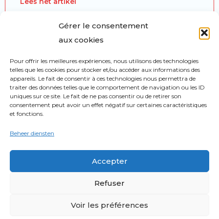
Lees het artikel
Gérer le consentement
aux cookies
Editoriaal : Het respect
Pour offrir les meilleures expériences, nous utilisons des technologies
Lees het artikel
telles que les cookies pour stocker et/ou accéder aux informations des
appareils. Le fait de consentir à ces technologies nous permettra de
traiter des données telles que le comportement de navigation ou les ID
uniques sur ce site. Le fait de ne pas consentir ou de retirer son
consentement peut avoir un effet négatif sur certaines caractéristiques
Tijdelijke tentoonstelling in het
et fonctions.
Belgisch Museum van de Vrijmetselarij
Beheer diensten
van 12/09/25 tot 16/01/26
Accepter
Lees het artikel
Refuser
Voir les préférences
Communiqué van de CLIMAF: Voor