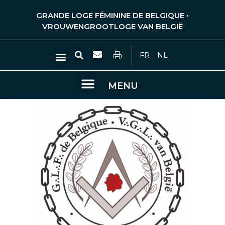
Aller
GRANDE LOGE FÉMININE DE BELGIQUE •
au
VROUWENGROOTLOGE VAN BELGIË
contenu
Rechercher
Menu
FR
NL
Menu
MENU