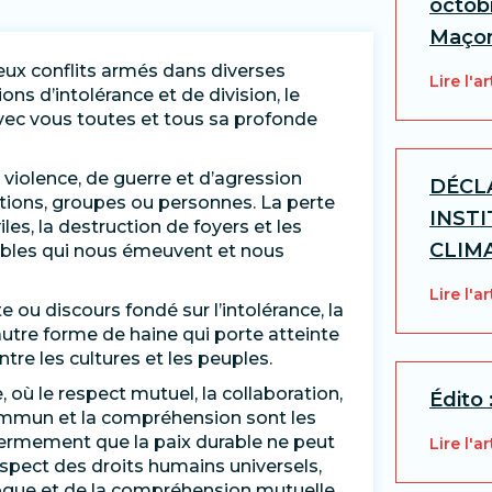
octobr
Maçon
ux conflits armés dans diverses
Lire l'ar
ns d’intolérance et de division, le
vec vous toutes et tous sa profonde
olence, de guerre et d’agression
DÉCL
ions, groupes ou personnes. La perte
INST
les, la destruction de foyers et les
CLIMA
ables qui nous émeuvent et nous
Lire l'ar
u discours fondé sur l’intolérance, la
autre forme de haine qui porte atteinte
tre les cultures et les peuples.
 où le respect mutuel, la collaboration,
Édito 
e commun et la compréhension sont les
ermement que la paix durable ne peut
Lire l'ar
respect des droits humains universels,
logue et de la compréhension mutuelle.