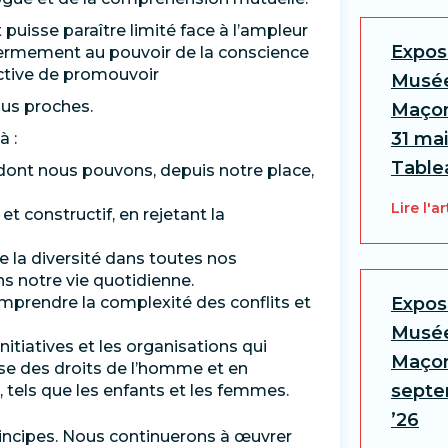
uisse paraître limité face à l’ampleur
Expos
ermement au pouvoir de la conscience
lective de promouvoir
Musée
lus proches.
Maçon
31 mai
 :
Table
e dont nous pouvons, depuis notre place,
Lire l'ar
 constructif, en rejetant la
de la diversité dans toutes nos
ns notre vie quotidienne.
mprendre la complexité des conflits et
Expos
Musée
nitiatives et les organisations qui
Maçon
nse des droits de l’homme et en
septem
, tels que les enfants et les femmes.
’26
ncipes. Nous continuerons à œuvrer