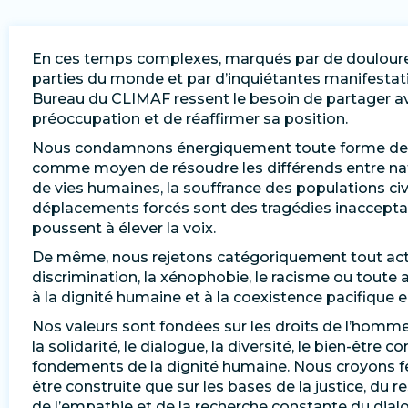
En ces temps complexes, marqués par de douloure
parties du monde et par d’inquiétantes manifestatio
Bureau du CLIMAF ressent le besoin de partager a
préoccupation et de réaffirmer sa position.
Nous condamnons énergiquement toute forme de vi
comme moyen de résoudre les différends entre nat
de vies humaines, la souffrance des populations civi
déplacements forcés sont des tragédies inaccept
poussent à élever la voix.
De même, nous rejetons catégoriquement tout acte o
discrimination, la xénophobie, le racisme ou toute 
à la dignité humaine et à la coexistence pacifique en
Nos valeurs sont fondées sur les droits de l’homme,
la solidarité, le dialogue, la diversité, le bien-êtr
fondements de la dignité humaine. Nous croyons f
être construite que sur les bases de la justice, du 
de l’empathie et de la recherche constante du dia