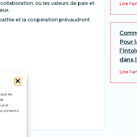
ollaboration, où les valeurs de paix et
Lire l'ar
aux.
mpathie et la coopération prévaudront
Commu
Pour l
l’Into
dans 
Lire l'ar
 que les
de
ue le
as consentir