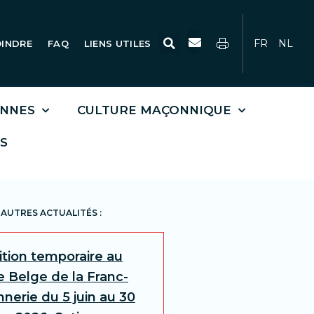
Rechercher
FR
NL
OINDRE
FAQ
LIENS UTILES
ONNES
CULTURE MAÇONNIQUE
S
AUTRES ACTUALITÉS :
ition temporaire au
 Belge de la Franc-
nerie du 5 juin au 30