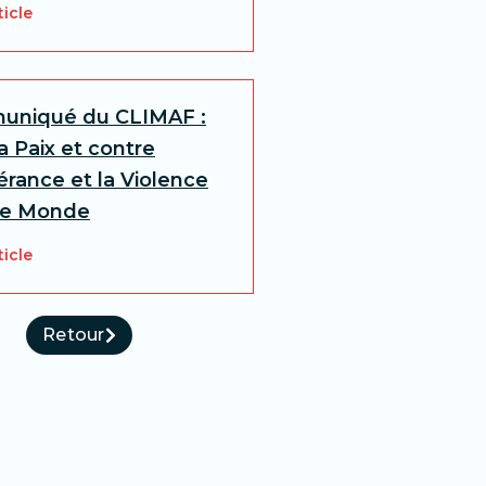
ticle
niqué du CLIMAF :
a Paix et contre
lérance et la Violence
le Monde
ticle
Retour