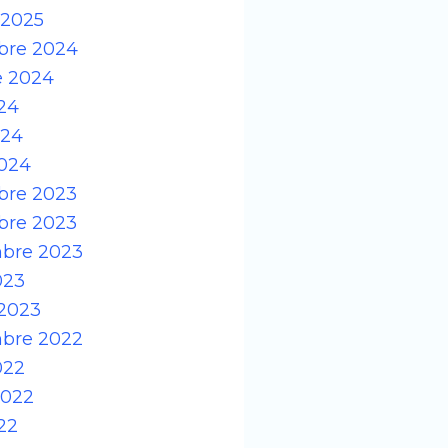
 2025
bre 2024
e 2024
024
024
024
re 2023
re 2023
bre 2023
023
 2023
bre 2022
022
 2022
22