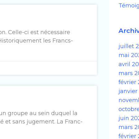
Témoi
Archi
on. Celle-ci est nécessaire
Historiquement les Francs-
juillet
mai 20
avril 2
mars 2
février
janvier
novemb
octobr
 un groupe au sein duquel la
juin 20
té et sans jugement. La Franc-
mars 2
février