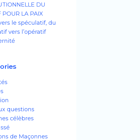
TUTIONNELLE DU
 POUR LA PAIX
vers le spéculatif, du
if vers l’opératif
ernité
ories
tés
es
ion
ux questions
es célèbres
assé
ions de Maçonnes