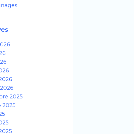
gnages
ves
 2026
26
026
026
 2026
 2026
re 2025
e 2025
25
025
 2025