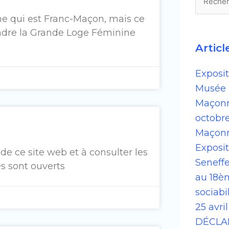
Recherc
e qui est Franc-Maçon, mais ce
oindre la Grande Loge Féminine
Articl
Exposi
Musée 
Maçonn
octobre
Maçonn
Exposi
de ce site web et à consulter les
Seneffe
s sont ouverts
au 18èm
sociabi
25 avri
DÉCLA