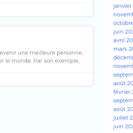
janvier
novem
octobr
juin 2
avril 2
mars 2
devenir une meilleure personne,
décemb
er le monde. Par son exemple,
novemb
septem
août 2
février
septem
août 2
juillet
juin 20