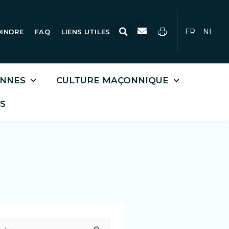
Rechercher
FR
NL
OINDRE
FAQ
LIENS UTILES
ONNES
CULTURE MAÇONNIQUE
S