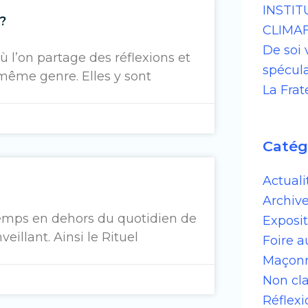
INSTI
?
CLIMAF
De soi 
 l’on partage des réflexions et
spéculat
même genre. Elles y sont
La Frat
Catég
Actuali
Archiv
temps en dehors du quotidien de
Exposit
illant. Ainsi le Rituel
Foire a
Maçonn
Non cl
Réflex